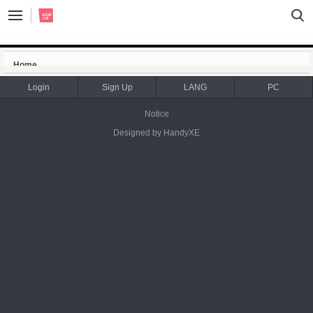
Sketchbook5, 스케치북5
Sketchbook5, 스케치북5
Home
Login
Sign Up
LANG
PC
notice
단편 애니메이션 "- + "
Notice
Designed by HandyXE
saskeh.com
Views
2087
Votes
0
Comment
0
단편 애니메이션 "+ - "가 조만간 완성될 예정입니다.
2025년 여름 안에 완성이 목표이고
이미 많이 진행된 상태라 미완성되거나 그런 일은 없을 것입니다.
배경 페인팅 원 동화가 완료된 상태이고
현재 셀 크린업과 채색이 진행 중입니다.