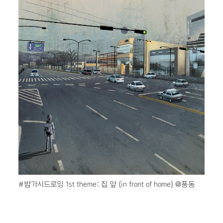
#밤가시드로잉 1st theme: 집 앞 (in front of home) @풍동