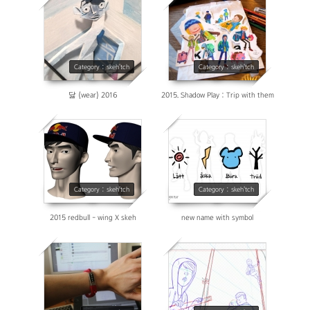
4195
3770
Category : skeh'tch
Category : skeh'tch
닳 (wear) 2016
2015. Shadow Play : Trip with them
3230
3636
Category : skeh'tch
Category : skeh'tch
2015 redbull - wing X skeh
new name with symbol
3717
3683