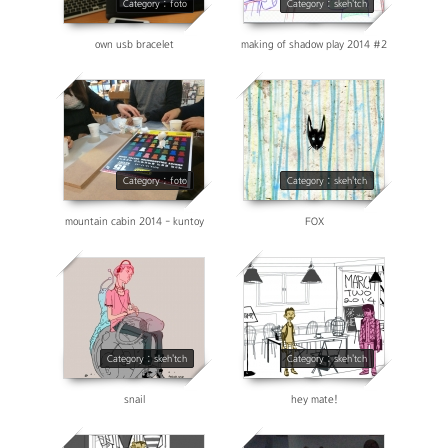
Category : foto
Category : skeh'tch
own usb bracelet
making of shadow play 2014 #2
4475
5145
Category : foto
Category : skeh'tch
mountain cabin 2014 - kuntoy
FOX
6907
12098
Category : skeh'tch
Category : skeh'tch
snail
hey mate!