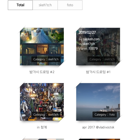
Total
skeh'tch
foto
2019/02/27
by
saskeh.com
in
skeh'tch
10492
Views
10079
Category : skeh'tch
Category : skeh'tch
밤가시 드로잉 #2
밤가시 드로잉 #1
3671
3959
Category : skeh'tch
Category : foto
in 청계
apr 2017 @vladivostok