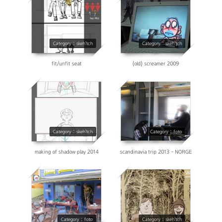
14618
14218
Category : skeh'tch
Category : skeh'tch
fit/unfit seat
(old) screamer 2009
17138
28202
Category : skeh'tch
Category : foto
making of shadow play 2014
scandinavia trip 2013 - NORGE
31526
38364
Category : foto
Category : skeh'tch