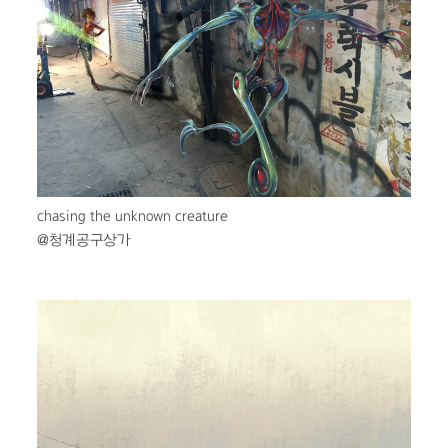
chasing the unknown creature
@청계공구상가