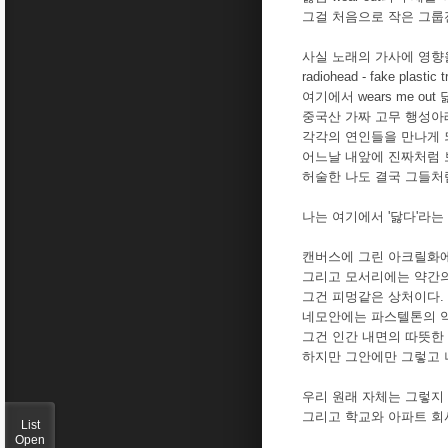
그걸 처음으로 작은 그룹
사실 노래의 가사에 영향
radiohead - fake plastic t
여기에서 wears me o
중국산 가짜 고무 행성아
각각의 연인들을 만나게 
어느날 내앞에 진짜처럼 
허술한 나도 결국 그들처
나는 여기에서 '닳다'라는
캔버스에 그린 아크릴화에
그리고 모서리에는 약간의
그건 피멍같은 상처이다.
네모안에는 파스텔톤의 약
그건 인간 내면의 따뜻한
하지만 그안에만 그렇고 
우리 원래 자체는 그렇지
그리고 학교와 아파트 회
List
Open