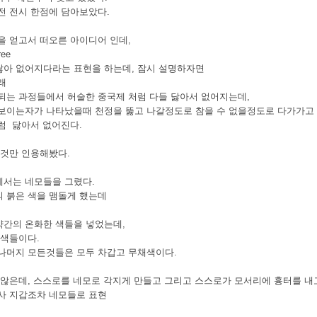
전 전시 한점에 담아보았다.
을 얻고서 떠오른 아이디어 인데,
ree
ut 닳아 없어지다라는 표현을 하는데, 잠시 설명하자면
래
되는 과정들에서 허술한 중국제 처럼 다들 닳아서 없어지는데,
보이는자가 나타났을때 천정을 뚫고 나갈정도로 참을 수 없을정도로 다가가고
럼 닳아서 없어진다.
 것만 인용해봤다.
서는 네모들을 그렸다.
 붉은 색을 맴돌게 했는데
간의 온화한 색들을 넣었는데,
 색들이다.
나머지 모든것들은 모두 차갑고 무채색이다.
 않은데, 스스로를 네모로 각지게 만들고 그리고 스스로가 모서리에 흉터를 내
사 지갑조차 네모들로 표현