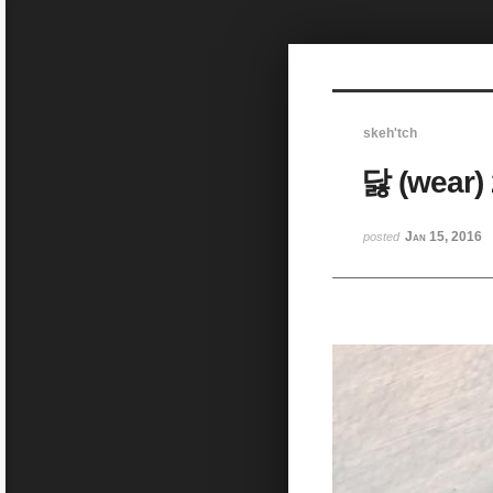
Sketchbook5, 스케치북5
skeh'tch
닳 (wear)
Sketchbook5, 스케치북5
Jan 15, 2016
posted